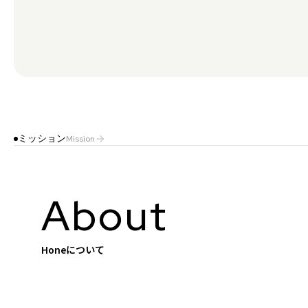
ミッション
Mission
arrow_forward
About
Honeについて