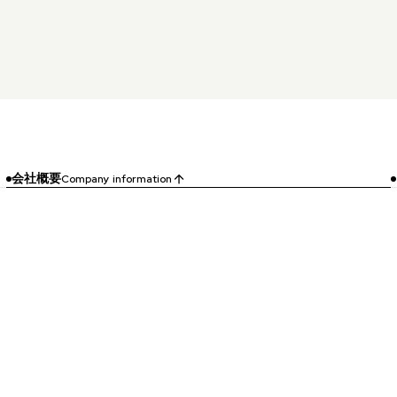
会社概要
Company information
arrow_upward