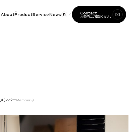
arrow_drop_down
Contact
News
About
Product
Service
launch
mail_outline
お気軽にご相談ください
メンバー
Member
arrow_forward