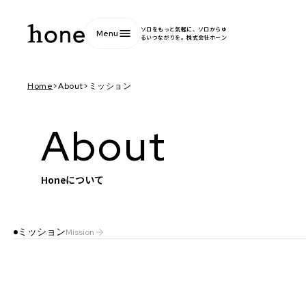
ソロをもっと気軽に、ソロからゆ
menu
Menu
るいつながりを。株式会社ホーン
Home
>
About
>
ミッション
About
Honeについて
ミッション
Mission
arrow_forward