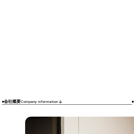
会社概要
Company information
arrow_downward