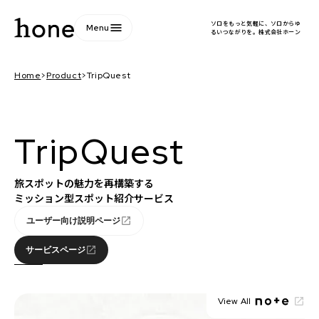
ソロをもっと気軽に、ソロからゆ
menu
Menu
るいつながりを。株式会社ホーン
Home
>
Product
>
TripQuest
TripQuest
旅スポットの魅力を再構築する
ミッション型スポット紹介サービス
ユーザー向け説明ページ
open_in_new
サービスページ
open_in_new
View All
launch