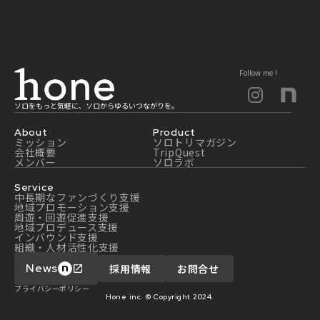
Follow me !
ソロをもっと気軽に、ソロからゆるいつながりを。
About
Product
ミッション
ソロトリマガジン
会社概要
TripQuest
メンバー
ソロラボ
Service
中長期なファンづくり支援
地域プロモーション支援
周遊・回遊促進支援
地域プロデュース支援
インバウンド支援
組織・人材活性化支援
News
採用情報
お問合せ
launch
プライバシーポリシー
Hone inc. © Copyright 2024.