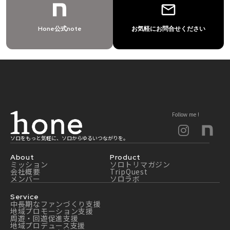
mail_outline
Hone公式note
お気軽にお問合せください
Follow me !
ソロをもっと気軽に、ソロからゆるいつながりを。
About
Product
ミッション
ソロトリマガジン
会社概要
TripQuest
メンバー
ソロラボ
Service
中長期なファンづくり支援
地域プロモーション支援
周遊・回遊促進支援
地域プロデュース支援