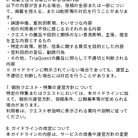
以下の内容が含まれる場合、投稿の全部または一部につい
て、掲載を控える、または削除等の対応を行うことがありま
す。
・誹謗中傷、差別的表現、わいせつな内容
・他の利用者が不快に感じるおそれのある内容
・クエストの趣旨や目的と関係のない意見表明、主張、提言
を主な内容とするもの
・特定の政策、思想、信条に関する賛否を目的とした内容
・営利目的の宣伝、勧誘行為
・その他、TripQuestの趣旨に照らして不適切と判断される
内容
※ ガイドラインに明示されていない場合であっても、運営上
不適切と判断した場合には対応を行うことがあります。
7. 個別クエスト・特集の運営方針について
特定の特集またはクエストにおいては、本ガイドラインに加
えて、個別の運営方針、投稿条件、公開基準等が定められる
場合があります。
利用者は、クエスト参加時に表示される案内や説明に従って
ください。
8. ガイドラインの改定について
本ガイドラインの内容は、サービスの改善や運営方針の変更