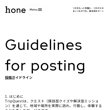
ソロをもっと気軽に、ソロからゆ
menu
Menu
るいつながりを。株式会社ホーン
Guidelines
for posting
投稿ガイドライン
1. はじめに
TripQuestは、クエスト（探訪型クイズや解決型ミッショ
ン）を通じて、地域や場所を実際に訪れ、行動し、体験する